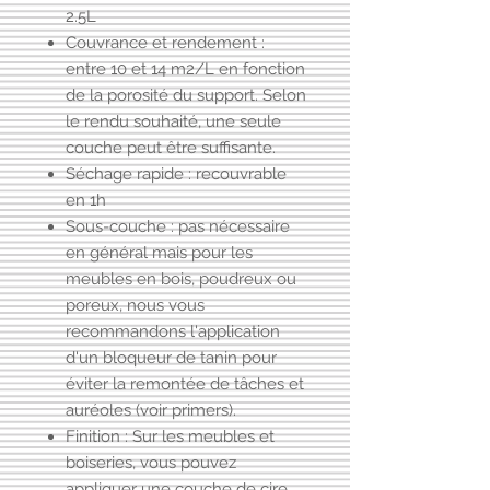
2.5L
Couvrance et rendement :
entre 10 et 14 m2/L en fonction
de la porosité du support. Selon
le rendu souhaité, une seule
couche peut être suffisante.
Séchage rapide : recouvrable
en 1h
Sous-couche : pas nécessaire
en général mais pour les
meubles en bois, poudreux ou
poreux, nous vous
recommandons l'application
d'un
bloqueur de tanin
pour
éviter la remontée de tâches et
auréoles (voir primers).
Finition : Sur les meubles et
boiseries, vous pouvez
appliquer une couche de cire