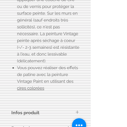
ou de vernis pour protéger la
surface peinte. Sur les murs en
général (sauf endroits très
sollicités), ce n'est pas
nécessaire. La peinture Vintage
peinte après séchage à coeur
(+/- 2-3 semaines) est résistante
à l'eau, et donc lessivable
(délicatement).
Vous pouvez réaliser des effets
de patine avec la peinture
Vintage Paint en utilisant des
cires colorées
Infos produit
La peinture
Vintage Paint
est
une