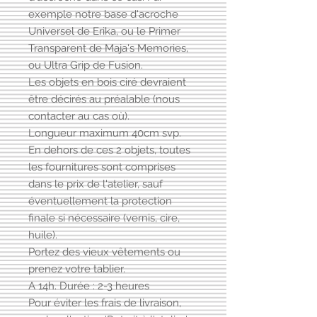
exemple notre base d'acroche
Universel de Erika, ou le Primer
Transparent de Maja's Memories,
ou Ultra Grip de Fusion.
Les objets en bois ciré devraient
être décirés au préalable (nous
contacter au cas où).
Longueur maximum 40cm svp.
En dehors de ces 2 objets, toutes
les fournitures sont comprises
dans le prix de l'atelier, sauf
éventuellement la protection
finale si nécessaire (vernis, cire,
huile).
Portez des vieux vêtements ou
prenez votre tablier.
A 14h. Durée : 2-3 heures
Pour éviter les frais de livraison,