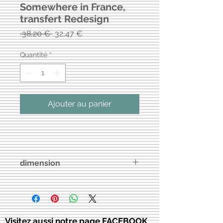
Somewhere in France,
transfert Redesign
Prix
Prix
 38,20 € 
32,47 €
original
promotionnel
Quantité
*
Ajouter au panier
dimension
61 cm x 89 cm au total, sauf si
spécifié autrement
Visitez aussi notre page FACEBOOK