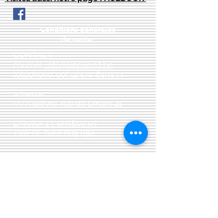
Conditions générales
de vente:
:
CONTACT:
courriel:
info@latelier13.be
téléphone:
00(32)474-649433
adresse:
5555 Bièvre, rue de Dinant 41
L'Atelier 13, phil&co srl
TVA: BE
0461 089 894