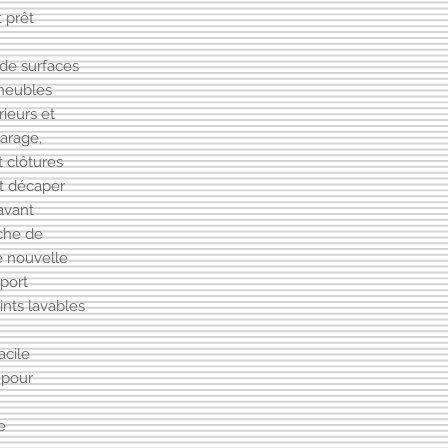
 prêt
 de surfaces
 meubles
rieurs et
garage,
t clôtures
et décaper
avant
uche de
e nouvelle
port
ints lavables
acile
 pour
e