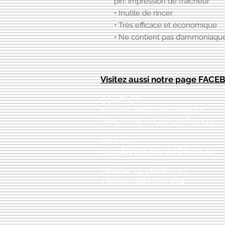
pin: impression de fraîcheur
• Inutile de rincer
• Très efficace et économique
• Ne contient pas d’ammoniaque
Visitez aussi notre page FAC
CONTACT:
courriel:
info@latelier13.be
téléphone: 00(32)474-649433
adresse:
5555 Bièvre, rue de Dinant 41
L'Atelier 13, phil&co srl
TVA: BE 0461 089 894