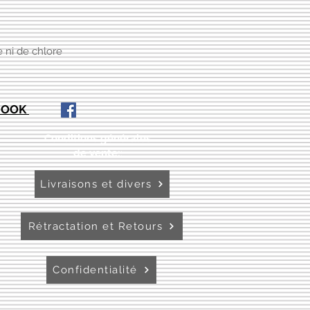
 ni de chlore
EBOOK
Conditions générales
de vente:
:
Livraisons et divers
Rétractation et Retours
Confidentialité