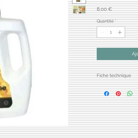
Prix
8,00 €
Quantité
*
Aj
Fiche technique
Cliquez sur ce lien:
f