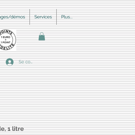
ages/démos
Services
Plus...
Se connecter
e, 1 litre