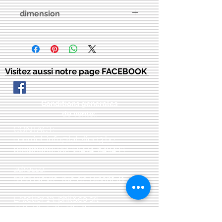
dimension
61 cm x 89 cm au total, sauf si
spécifié autrement
Visitez aussi notre page FACEBOOK
Conditions générales
de vente:
:
CONTACT:
courriel:
info@latelier13.be
téléphone:
00(32)474-649433
adresse:
5555 Bièvre, rue de Dinant 41
L'Atelier 13, phil&co srl
TVA: BE
0461 089 894