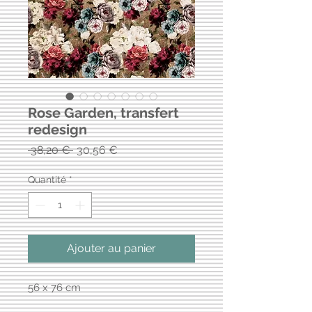
Rose Garden, transfert
redesign
Prix
Prix
 38,20 € 
30,56 €
original
promotionnel
Quantité
*
Ajouter au panier
56 x 76 cm