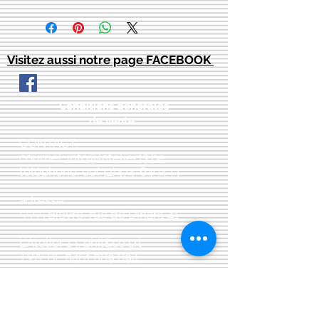
Visitez aussi notre page FACEBOOK
Conditions générales
de vente:
:
CONTACT:
courriel:
info@latelier13.be
téléphone:
00(32)474-649433
adresse:
5555 Bièvre, rue de Dinant 41
L'Atelier 13, phil&co srl
TVA: BE
0461 089 894