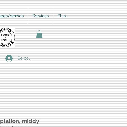
ages/démos
Services
Plus...
Se connecter
plation, middy