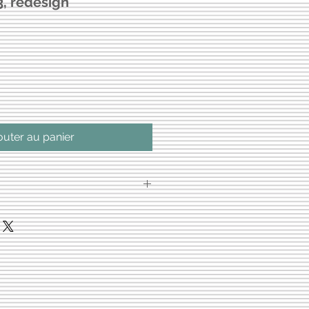
3, redesign
rix
romotionnel
outer au panier
ation est inclus dans
igatoire d'acheter le "transfer
tes plus ergonomique et utile
eaucoup de transferts.