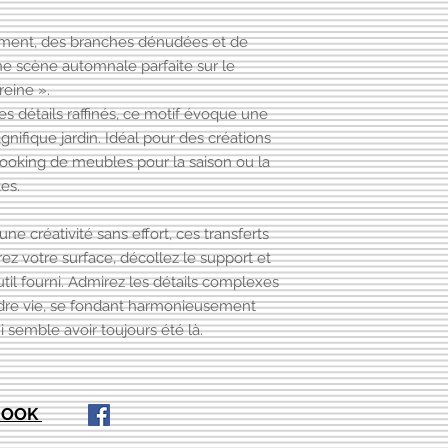
ement, des branches dénudées et de
e scène automnale parfaite sur le
reine ».
s détails raffinés, ce motif évoque une
ifique jardin. Idéal pour des créations
ooking de meubles pour la saison ou la
es.
 créativité sans effort, ces transferts
rez votre surface, décollez le support et
outil fourni. Admirez les détails complexes
ndre vie, se fondant harmonieusement
i semble avoir toujours été là.
EBOOK