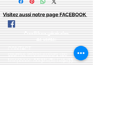
Visitez aussi notre page FACEBOOK
Conditions générales
de vente:
:
CONTACT:
courriel:
info@latelier13.be
téléphone:
00(32)474-649433
adresse:
5555 Bièvre, rue de Dinant 41
L'Atelier 13, phil&co srl
TVA: BE
0461 089 894