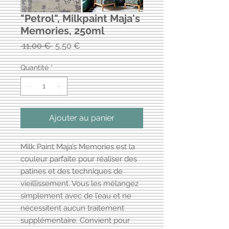
"Petrol", Milkpaint Maja's
Memories, 250ml
Prix
Prix
 11,00 € 
5,50 €
original
promotionnel
Quantité
*
Ajouter au panier
Milk Paint Maja’s Memories est la
couleur parfaite pour réaliser des
patines et des techniques de
vieillissement. Vous les mélangez
simplement avec de l’eau et ne
nécessitent aucun traitement
supplémentaire. Convient pour