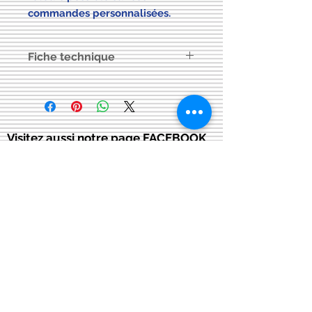
commandes personnalisées.
Fiche technique
Cliquez ici pour consulter la
fiche
technique
Visitez aussi notre page FACEBOOK
Conditions générales
de vente:
:
CONTACT:
courriel:
info@latelier13.be
téléphone:
00(32)474-649433
adresse:
5555 Bièvre, rue de Dinant 41