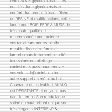
Une LAQUE glycéro à l’eau ! Les
qualités d’une glycéro mais le
confort d’un produit à l’eau ! Riche
en RESINE et multifonctions, cette
laque pour BOIS, FERS & MURS de
très haute qualité est
recommandée pour peindre
vos radiateurs, portes, plinthes,
meubles lisses (ex: formica),
lambris, murs fortement sollicités
(ex : salons de toilettage
canins) mais aussi pour rénover
vos volets déjà peints ou tout
autre support en métal ou bois.
Couvrante et lessivable. LAKALO
est RESISTANTE et ne jaunit pas
dans le temps. Son rendu laqué
satiné ou haut brillant unique sont
très élégants. INTERIEUR &