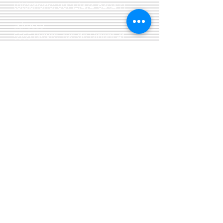
téléphone:
00(32)474-649433
adresse:
5555 Bièvre, rue de Dinant 41
L'Atelier 13, phil&co srl
TVA: BE
0461 089 894