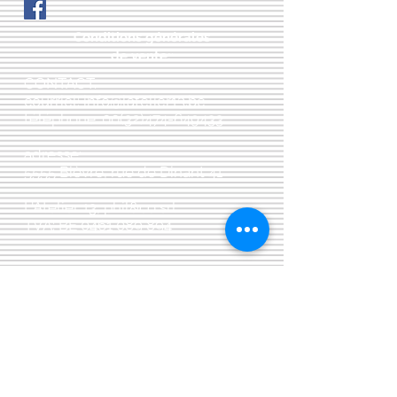
quand on applique beaucoup de
transferts.
Conditions générales
de vente:
:
CONTACT:
courriel:
info@latelier13.be
téléphone:
00(32)474-649433
adresse:
5555 Bièvre, rue de Dinant 41
L'Atelier 13, phil&co srl
TVA: BE
0461 089 894