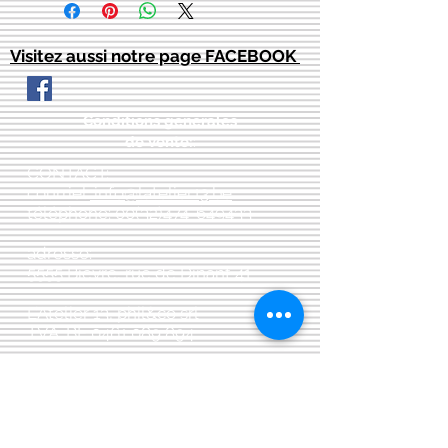
Visitez aussi notre page FACEBOOK
Conditions générales
de vente:
:
CONTACT:
courriel:
info@latelier13.be
téléphone:
00(32)474-649433
adresse:
5555 Bièvre, rue de Dinant 41
L'Atelier 13, phil&co srl
TVA: BE
0461 089 894