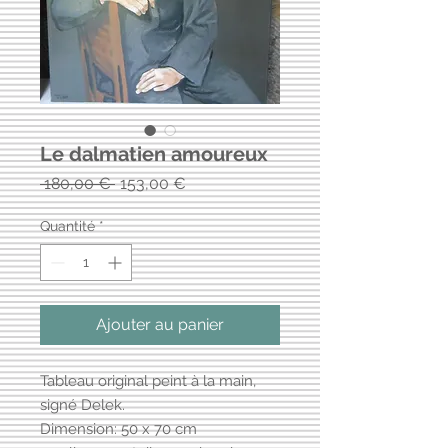
Le dalmatien amoureux
Prix
Prix
 180,00 € 
153,00 €
original
promotionnel
Quantité
*
Ajouter au panier
Tableau original peint à la main,
signé Delek.
Dimension: 50 x 70 cm