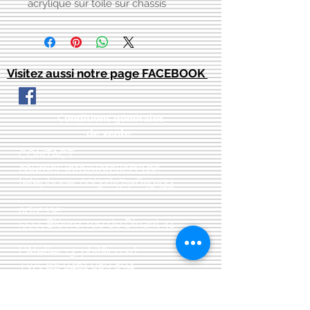
acrylique sur toile sur chassis
Visitez aussi notre page FACEBOOK
Conditions générales
de vente:
:
CONTACT:
courriel:
info@latelier13.be
téléphone:
00(32)474-649433
adresse:
5555 Bièvre, rue de Dinant 41
L'Atelier 13, phil&co srl
TVA: BE
0461 089 894