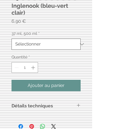
Inglenook (bleu-vert
clair)
Prix
6,90 €
37 ml, 500 ml
*
Quantité
*
Ajouter au panier
Détails techniques
Peinture à base d'eau, charges
minérales, résine acrylique pure
Couvrance : environ 7 m² pour 500