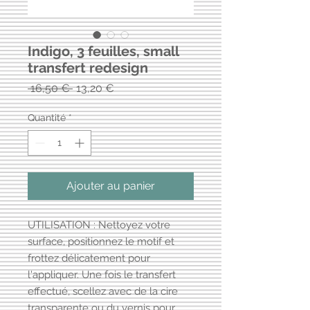
Indigo, 3 feuilles, small
transfert redesign
Prix
Prix
 16,50 € 
13,20 €
original
promotionnel
Quantité
*
Ajouter au panier
UTILISATION : Nettoyez votre
surface, positionnez le motif et
frottez délicatement pour
l'appliquer. Une fois le transfert
effectué, scellez avec de la cire
transparente ou du vernis pour