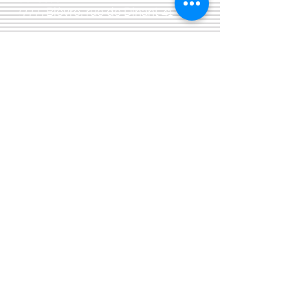
5555 Bièvre, rue de Dinant 41
L'Atelier 13, phil&co srl
TVA: BE
0461 089 894
Livraisons et divers