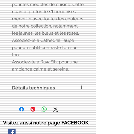
pour les meubles de cuisine. Cette
nuance profonde s'harmonise à
merveille avec toutes les couleurs
de notre collection, notamment
les jaunes, les bleus et les roses.
Associez-le à Cathedral Taupe
pour un subtil contraste ton sur
ton.
Associez-le à Raw Silk pour une
ambiance calme et sereine.
Détails techniques
Peinture à base d'eau, charges
minérales, résine acrylique pure
Couvrance : environ 7 m² pour 500
ml
Visitez aussi notre page FACEBOOK
Finition/brillance : mate
Nettoyage : à l'eau