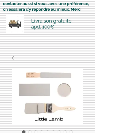
contacter aussi si vous avez une préférence,
on essaiera d’y répondre au mieux. Merci
Livraison gratuite
àpd. 100€