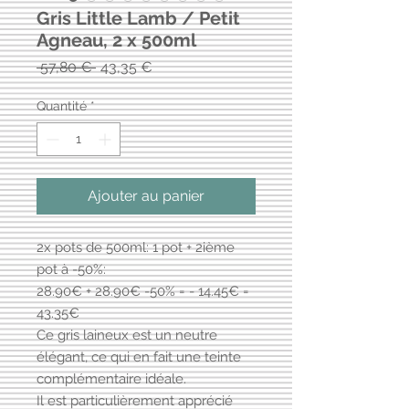
Gris Little Lamb / Petit
Agneau, 2 x 500ml
Prix
Prix
 57,80 € 
43,35 €
original
promotionnel
Quantité
*
Ajouter au panier
2x pots de 500ml: 1 pot + 2ième
pot à -50%:
28.90€ + 28.90€ -50% = - 14.45€ =
43.35€
Ce gris laineux est un neutre
élégant, ce qui en fait une teinte
complémentaire idéale.
Il est particulièrement apprécié