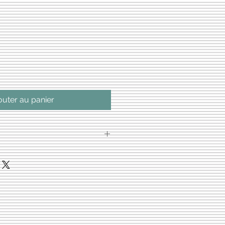
rix
romotionnel
outer au panier
al, sauf si spécifié autrement