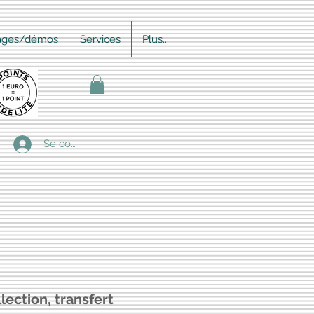
ages/démos
Services
Plus...
Se connecter
ection, transfert