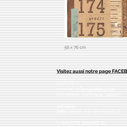
56 x 76 cm
Visitez aussi notre page FAC
CONTACT:
courriel:
info@latelier13.be
téléphone: 00(32)474-649433
adresse:
5555 Bièvre, rue de Dinant 41
L'Atelier 13, phil&co srl