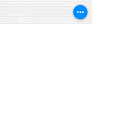
téléphone:
00(32)474-649433
adresse:
5555 Bièvre, rue de Dinant 41
L'Atelier 13, phil&co srl
TVA: BE
0461 089 894