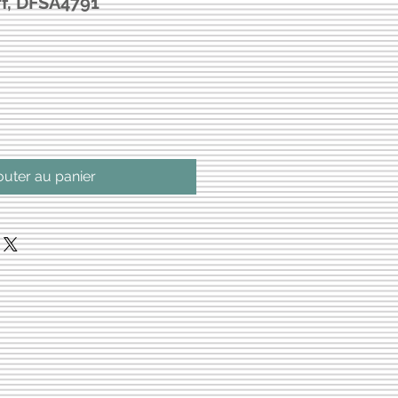
rf, DFSA4791
outer au panier