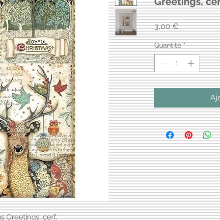
Greetings, ce
Prix
3,00 €
Quantité
*
Aj
 Greetings, cerf,