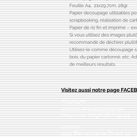
Feuille A4, 21x29,7cm, 28gr.
Papier decoupage utilisables po
scrapbooking, réalisation de c
Papier de riz fin et imprimé – ex
Si vous utilisez des images plutôt
recommandé de déchirer plutôt
Utilisez-le comme découpage sur 
bois, du papier cartonné, etc.
de meilleurs résultats.
Visitez aussi notre page FAC
CONTACT:
courriel:
info@latelier13.be
téléphone: 00(32)474-649433
adresse:
5555 Bièvre, rue de Dinant 41