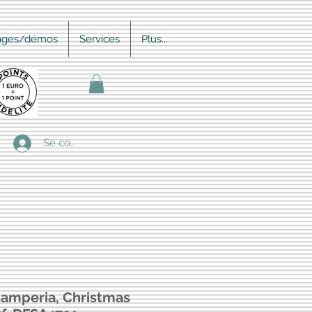
ages/démos
Services
Plus...
Se connecter
amperia, Christmas