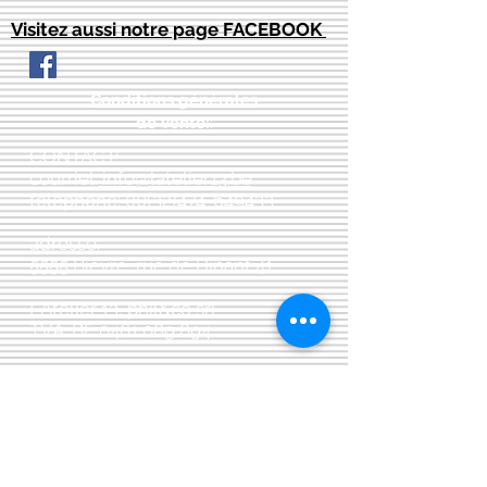
Visitez aussi notre page FACEBOOK
Conditions générales
de vente:
:
CONTACT:
courriel:
info@latelier13.be
téléphone:
00(32)474-649433
adresse:
5555 Bièvre, rue de Dinant 41
L'Atelier 13, phil&co srl
TVA: BE
0461 089 894