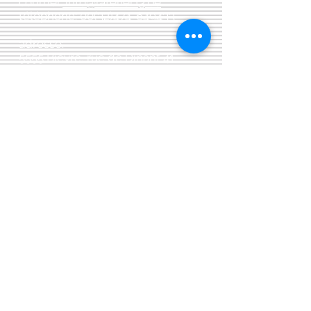
courriel:
info@latelier13.be
téléphone:
00(32)474-649433
adresse:
5555 Bièvre, rue de Dinant 41
L'Atelier 13, phil&co srl
TVA: BE
0461 089 894