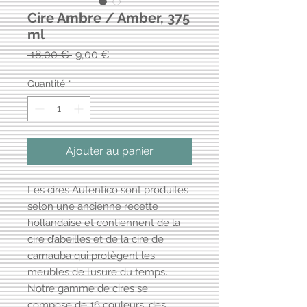
Cire Ambre / Amber, 375
ml
Prix
Prix
 18,00 € 
9,00 €
original
promotionnel
Quantité
*
Ajouter au panier
Les cires Autentico sont produites
selon une ancienne recette
hollandaise et contiennent de la
cire d’abeilles et de la cire de
carnauba qui protègent les
meubles de l’usure du temps.
Notre gamme de cires se
compose de 16 couleurs, des