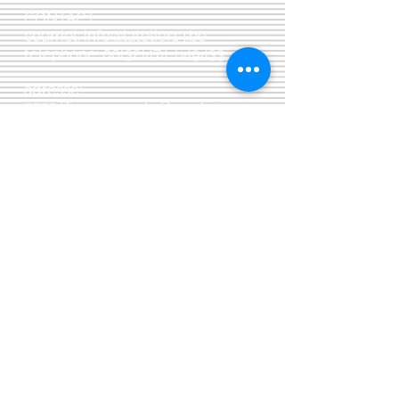
CONTACT:
courriel:
info@latelier13.be
téléphone:
00(32)474-649433
adresse:
5555 Bièvre, rue de Dinant 41
L'Atelier 13, phil&co srl
TVA: BE
0461 089 894