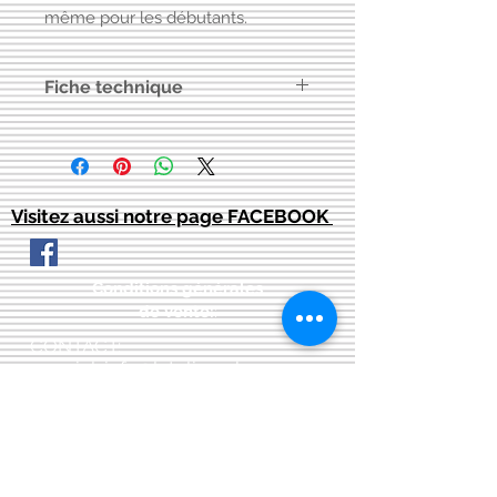
même pour les débutants.
Fiche technique
Cliquez ici pour la
fiche technique
.
Visitez aussi notre page FACEBOOK
Conditions générales
de vente:
:
CONTACT:
courriel:
info@latelier13.be
téléphone:
00(32)474-649433
adresse:
5555 Bièvre, rue de Dinant 41