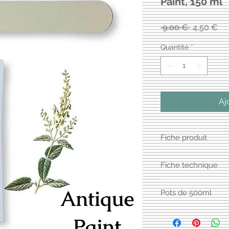
Paint, 150 ml
Prix
Pri
 9,00 € 
4,50 €
original
pr
Quantité
*
Aj
Fiche produit
ANTIQUE PAINT DE
Fiche technique
PEINTURE ANTIQU
Données techniques
PEINTURE ECOLOG
Pots de 500ml
PL/1166
INTERNE ET EXTE
Classification selo
La description
Les peintures Antiqu
Produits et système
L'objectif de contri
de 500ml, en blanc e
murs intérieurs et p