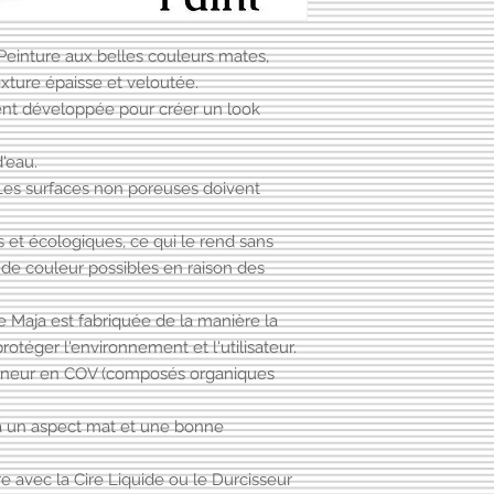
environnementale acc
couleurs, elles sont
Classement et carac
plus sûre et conscie
commande (avec déla
La description
nouvelle peinture éc
Peinture aux belles couleurs mates,
Contactez-nous si vo
Pour une utilisation f
d'eau ont considéra
xture épaisse et veloutée.
Résultat
l'atmosphère.
ent développée pour créer un look
Décoration-protecti
ANTIQUE PAINT est 
Pour l'état de solubi
et lessivable utilisée
Dispersion soluble d
'eau.
décoration des murs 
Granulométrie de br
 Les surfaces non poreuses doivent
extérieurs.
Pouvoir couvrant se
Les caractéristiques
Matt Fine
ANTIQUE PAINT est u
 et écologiques, ce qui le rend sans
Classe 3 avec rende
qui respecte l'enviro
 de couleur possibles en raison des
Caractéristiques te
ANTIQUE PAINT est r
La description
particulière, exemp
e Maja est fabriquée de la manière la
Résistance au lavage
dangereuses.
Norme
rotéger l'environnement et l'utilisateur.
ANTIQUE PAINT est u
UNI EN ISO 11998 :
teneur en COV (composés organiques
composés organiques
Résultat
ANTIQUE PAINT offr
Ldft = 25,69 microns
surfaces et offre un
a un aspect mat et une bonne
Matité par rapport 
ainsi qu'une blancheu
puissance ISO 6504-
pouvoir couvrant. Le
e avec la Cire Liquide ou le Durcisseur
<95 et < 98 avec res
de première qualité.