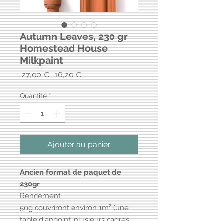
Autumn Leaves, 230 gr
Homestead House
Milkpaint
Prix
Prix
 27,00 € 
16,20 €
original
promotionnel
Quantité
*
Ajouter au panier
Ancien format de paquet de
230gr
Rendement
50g couvriront environ 1m² (une
table d'appoint, plusieurs cadres