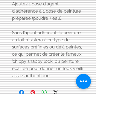
Ajoutez 1 dose d'agent
d'adhérence à 1 dose de peinture
préparée (poudre + eau).
Sans l’agent adhérent, la peinture
au lait résistera à ce type de
surfaces préfinies ou déjà peintes,
ce qui permet de créer le fameux
'chippy shabby look' ou peinture
écaillée pour donner un look vieilli
assez authentique.
Visitez aussi notre page FACEBOOK
Conditions générales
de vente:
: