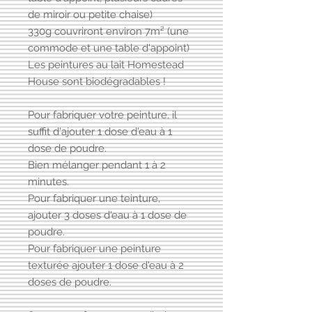
de miroir ou petite chaise)
330g couvriront environ 7m² (une
commode et une table d'appoint)
Les peintures au lait Homestead
House sont biodégradables !
Pour fabriquer votre peinture, il
suffit d'ajouter 1 dose d'eau à 1
dose de poudre.
Bien mélanger pendant 1 à 2
minutes.
Pour fabriquer une teinture,
ajouter 3 doses d'eau à 1 dose de
poudre.
Pour fabriquer une peinture
texturée ajouter 1 dose d'eau à 2
doses de poudre.