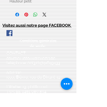
Hauteur petit:
Visitez aussi notre page FACEBOOK
Conditions générales
de vente:
:
CONTACT:
courriel:
info@latelier13.be
téléphone:
00(32)474-649433
adresse:
5555 Bièvre, rue de Dinant 41
L'Atelier 13, phil&co srl
TVA: BE
0461 089 894