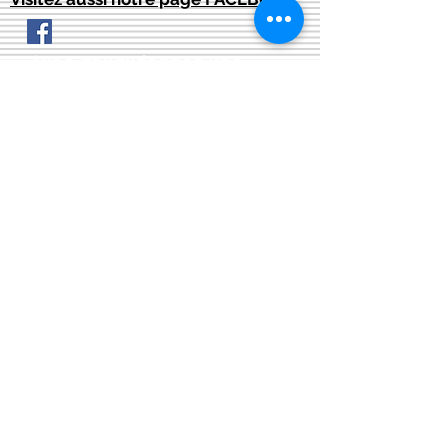
Avec nous, donnez une
Conditions générales
seconde vie à vos meubles
de vente:
:
et créez l'ambiance
qui
CONTACT:
vous va
courriel:
info@latelier13.be
téléphone:
00(32)474-649433
adresse:
5555 Bièvre, rue de Dinant 41
L'Atelier 13, phil&co srl
TVA: BE
0461 089 894